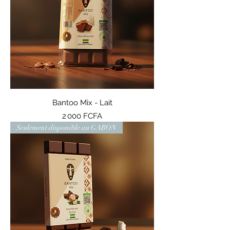
Bantoo Mix - Lait
Prix
2 000 FCFA
Seulement disponible au GABON