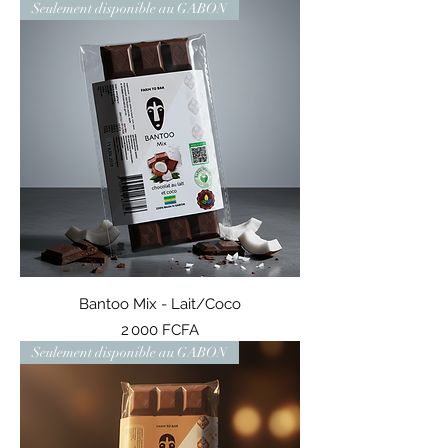
Seulement disponible au GABON
Bantoo Mix - Lait/Coco
Prix
2 000 FCFA
Seulement disponible au GABON