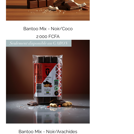
Bantoo Mix - Noir/Coco
Prix
2 000 FCFA
Seulement disponible au GABON
Bantoo Mix - Noir/Arachides