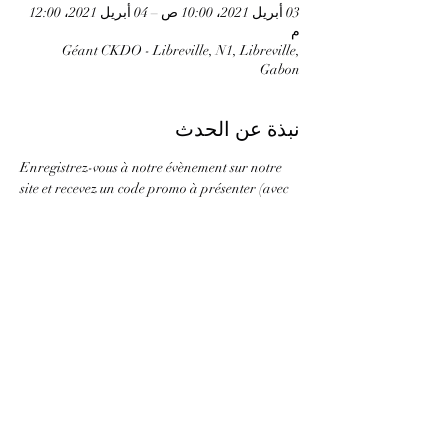
03 أبريل 2021، 10:00 ص – 04 أبريل 2021، 12:00
م
Géant CKDO - Libreville, N1, Libreville,
Gabon
نبذة عن الحدث
Enregistrez-vous à notre évènement sur notre 
site et recevez un code promo à présenter (avec 
ticket de caisse et tablette(s) achetée(s)) à nos 
agents Bantoo en magasin pour recevoir votre 
cadeau!
شارِك هذا الحدث